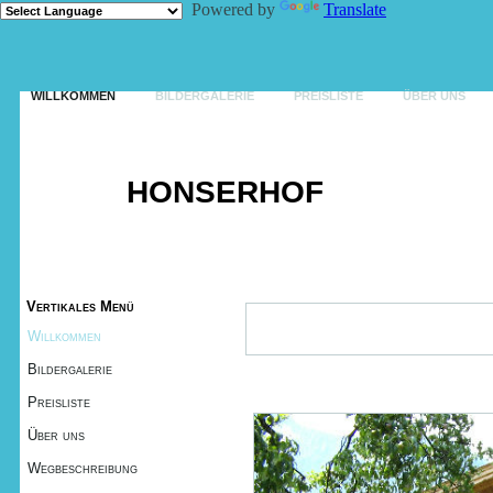
Powered by
Translate
KONTAKT
WILLKOMMEN
BILDERGALERIE
PREISLISTE
ÜBER UNS
HONSERHOF
Vertikales Menü
Willkommen
Bildergalerie
Preisliste
Über uns
Wegbeschreibung